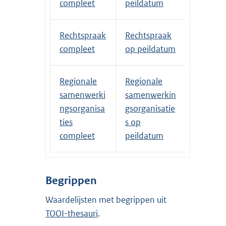
compleet
peildatum
Rechtspraak
Rechtspraak
compleet
op peildatum
Regionale
Regionale
samenwerki
samenwerkin
ngsorganisa
gsorganisatie
ties
s op
compleet
peildatum
Begrippen
Waardelijsten met begrippen uit
TOOI-thesauri
.