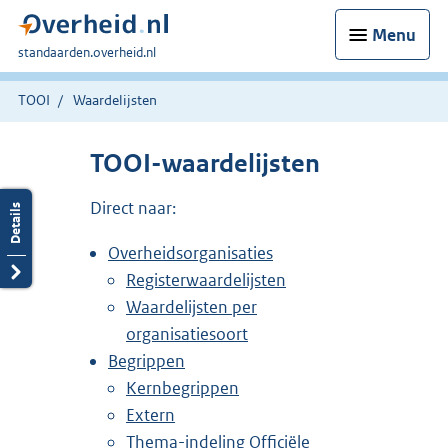
Menu
U
standaarden.overheid.nl
bent
hier:
TOOI
Waardelijsten
TOOI-waardelijsten
Direct naar:
Overheidsorganisaties
Registerwaardelijsten
Waardelijsten per
organisatiesoort
Begrippen
Kernbegrippen
Extern
Thema-indeling Officiële