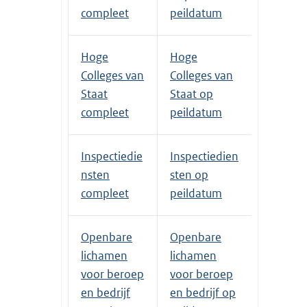
compleet
peildatum
Hoge
Hoge
Colleges van
Colleges van
Staat
Staat op
compleet
peildatum
Inspectiedie
Inspectiedien
nsten
sten op
compleet
peildatum
Openbare
Openbare
lichamen
lichamen
voor beroep
voor beroep
en bedrijf
en bedrijf op