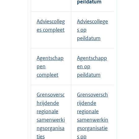
peildatum
Adviescolleg
Adviescollege
es compleet
s op
peildatum
Agentschap
Agentschapp
pen
en op
compleet
peildatum
Grensoversc
Grensoversch
hrijdende
rijdende
regionale
regionale
samenwerki
samenwerkin
ngsorganisa
gsorganisatie
ties
s op