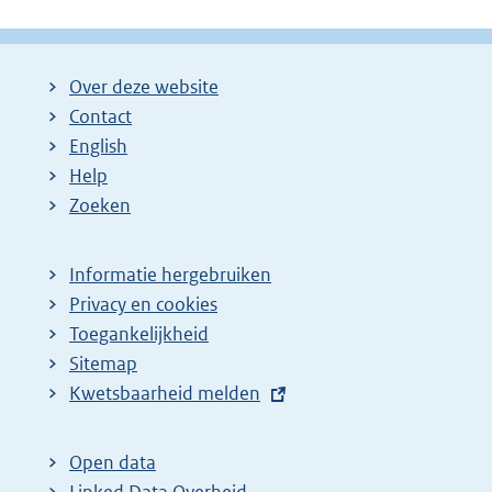
Over deze website
Contact
English
Help
Zoeken
Informatie hergebruiken
Privacy en cookies
Toegankelijkheid
Sitemap
E
Kwetsbaarheid melden
x
t
Open data
e