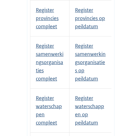
Register
Register
provincies
provincies op
compleet
peildatum
Register
Register
samenwerki
samenwerkin
ngsorganisa
gsorganisatie
ties
s op
compleet
peildatum
Register
Register
waterschap
waterschapp
pen
en op
compleet
peildatum