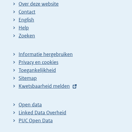
Over deze website
Contact
English
Help
Zoeken
Informatie hergebruiken
Privacy en cookies
Toegankelijkheid
Sitemap
E
Kwetsbaarheid melden
x
t
Open data
e
Linked Data Overheid
r
PUC Open Data
n