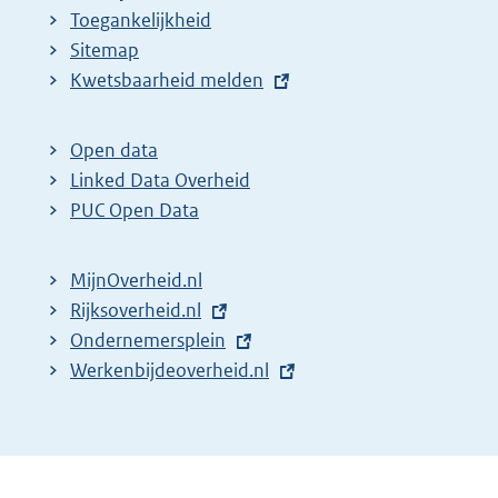
Toegankelijkheid
Sitemap
E
Kwetsbaarheid melden
x
t
Open data
e
Linked Data Overheid
r
PUC Open Data
n
e
MijnOverheid.nl
l
E
Rijksoverheid.nl
i
x
E
Ondernemersplein
n
t
x
E
Werkenbijdeoverheid.nl
k
e
t
x
:
r
e
t
n
r
e
e
n
r