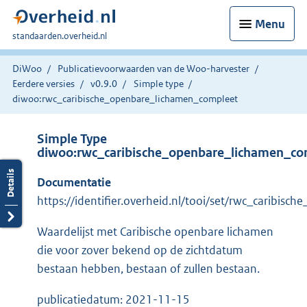
Menu
U
standaarden.overheid.nl
bent
hier:
DiWoo
Publicatievoorwaarden van de Woo-harvester
Eerdere versies
v0.9.0
Simple type
diwoo:rwc_caribische_openbare_lichamen_compleet
Simple Type
diwoo:rwc_caribische_openbare_lichamen_co
Documentatie
https://identifier.overheid.nl/tooi/set/rwc_caribi
Waardelijst met Caribische openbare lichamen
die voor zover bekend op de zichtdatum
bestaan hebben, bestaan of zullen bestaan.
publicatiedatum: 2021-11-15