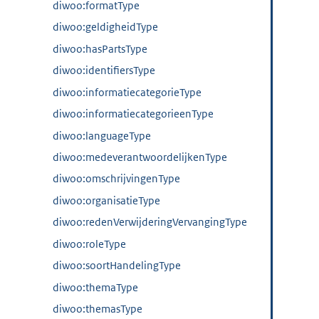
diwoo:formatType
diwoo:geldigheidType
diwoo:hasPartsType
diwoo:identifiersType
diwoo:informatiecategorieType
diwoo:informatiecategorieenType
diwoo:languageType
diwoo:medeverantwoordelijkenType
diwoo:omschrijvingenType
diwoo:organisatieType
diwoo:redenVerwijderingVervangingType
diwoo:roleType
diwoo:soortHandelingType
diwoo:themaType
diwoo:themasType