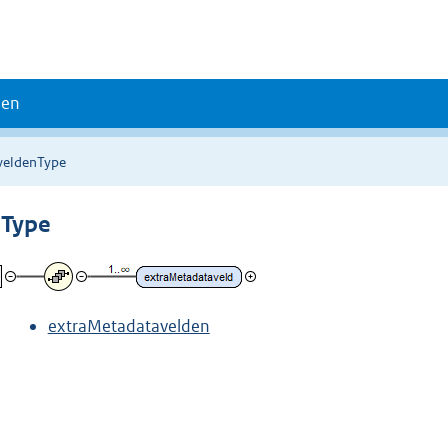
den
veldenType
nType
extraMetadatavelden