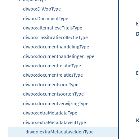
diwoo:DiWooType
diwoo:DocumentType
E
diwoo:alternatieveTitelsType
D
diwoo:classificatiecollectieType
diwoo:documenthandelingType
diwoo:documenthandelingenType
diwoo:documentrelatieType
E
diwoo:documentrelatiesType
diwoo:documentsoortType
diwoo:documentsoortenType
diwoo:documentverwijzingType
diwoo:extraMetadataType
K
diwoo:extraMetadataveldType
diwoo:extraMetadataveldenType