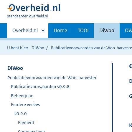
U
standaarden.overheid.nl
bent
Primaire
hier:
Andere
Overheid.nl
Home
TOOI
DiWoo
O
sites
navigatie
binnen
U bent hier:
DiWoo
Publicatievoorwaarden van de Woo-harveste
DiWoo
Publicatievoorwaarden van de Woo-harvester
D
Publicatievoorwaarden v0.9.8
Beheerplan
G
Eerdere versies
v0.9.0
Element
K
Complex type