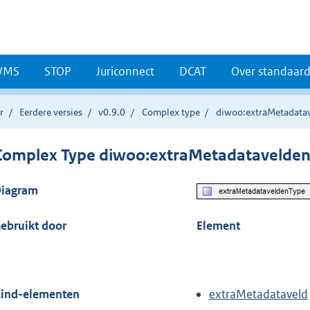
WMS
STOP
Juriconnect
DCAT
Over standaar
r
Eerdere versies
v0.9.0
Complex type
diwoo:extraMetadata
Complex Type diwoo:extraMetadatavelde
iagram
ebruikt door
Element
ind-elementen
extraMetadataveld