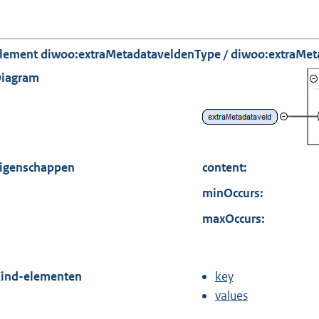
lement diwoo:extraMetadataveldenType / diwoo:extraMet
iagram
igenschappen
content:
minOccurs:
maxOccurs:
ind-elementen
key
values