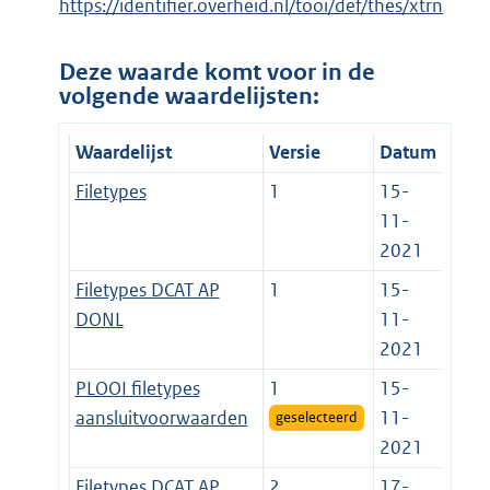
https://identifier.overheid.nl/tooi/def/thes/xtrn
Deze waarde komt voor in de
volgende waardelijsten:
Waardelijst
Versie
Datum
Filetypes
1
15-
11-
2021
Filetypes DCAT AP
1
15-
DONL
11-
2021
PLOOI filetypes
1
15-
aansluitvoorwaarden
11-
geselecteerd
2021
Filetypes DCAT AP
2
17-