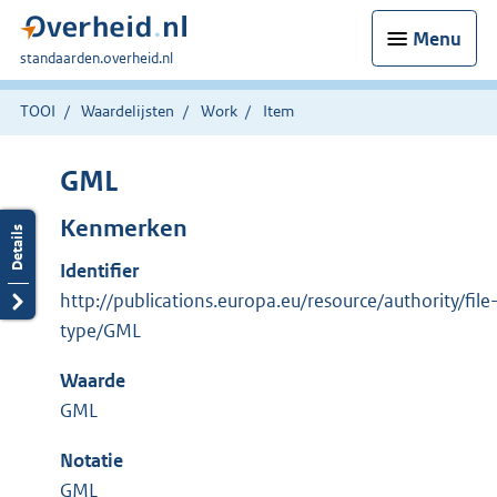
Menu
U
standaarden.overheid.nl
bent
hier:
TOOI
Waardelijsten
Work
Item
GML
Kenmerken
Identifier
http://publications.europa.eu/resource/authority/file
type/GML
Waarde
GML
Notatie
GML