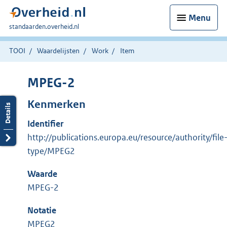
Menu
U
standaarden.overheid.nl
bent
hier:
TOOI
Waardelijsten
Work
Item
MPEG-2
Kenmerken
Identifier
http://publications.europa.eu/resource/authority/file
type/MPEG2
Waarde
MPEG-2
Notatie
MPEG2