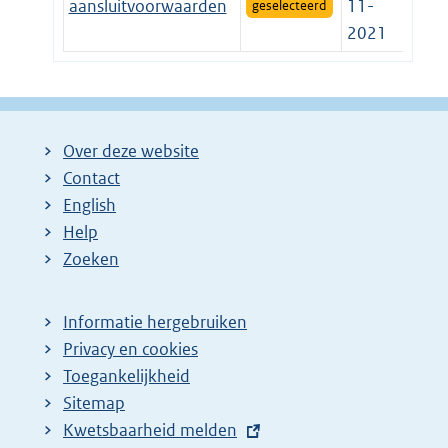
aansluitvoorwaarden
11-
geselecteerd
2021
Over deze website
Contact
English
Help
Zoeken
Informatie hergebruiken
Privacy en cookies
Toegankelijkheid
Sitemap
E
Kwetsbaarheid melden