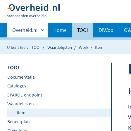
U
standaarden.overheid.nl
bent
Primaire
hier:
Andere
Overheid.nl
Home
TOOI
DiWoo
O
sites
navigatie
binnen
U bent hier:
TOOI
Waardelijsten
Work
Item
TOOI
Documentatie
Catalogus
SPARQL-endpoint
Waardelijsten
I
Item
W
Beheerplan
K
Downloads