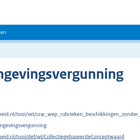
den
mgevingsvergunning
verheid.nl/tooi/set/ccw_wep_rubrieken_beschikkingen_zond
omgevingsvergunning
erheid.nl/tooi/def/wl/CollectiegebaseerdeConceptwaard