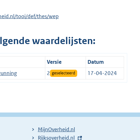
rheid.nl/tooi/def/thes/wep
lgende waardelijsten:
Versie
Datum
gunning
2
17-04-2024
geselecteerd
MijnOverheid.nl
E
Rijksoverheid.nl