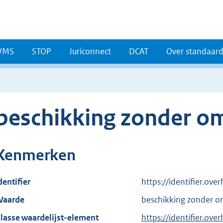
WMS
STOP
Juriconnect
DCAT
Over standaar
beschikking zonder o
Kenmerken
dentifier
https://identifier.o
aarde
beschikking zonder 
lasse waardelijst-element
https://identifier.ov