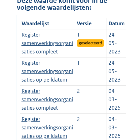
Deze waarde komt voor in de
volgende waardelijsten:
Waardelijst
Versie
Datum
Register
1
24-
samenwerkingsorgani
05-
geselecteerd
saties compleet
2023
Register
1
24-
samenwerkingsorgani
05-
saties op peildatum
2023
Register
2
04-
samenwerkingsorgani
03-
saties compleet
2025
Register
2
04-
samenwerkingsorgani
03-
saties op peildatum
2025