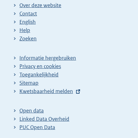
Over deze website
Contact
English
Help
Zoeken
Informatie hergebruiken
Privacy en cookies
Toegankelijkheid
Sitemap
E
Kwetsbaarheid melden
x
t
Open data
e
Linked Data Overheid
r
PUC Open Data
n