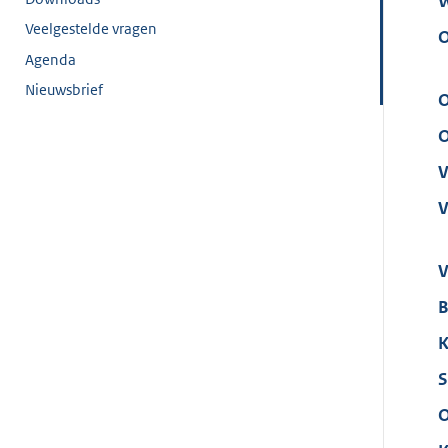
W
Veelgestelde vragen
O
Agenda
Nieuwsbrief
O
O
V
V
V
B
K
S
O