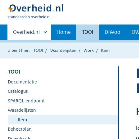
U
standaarden.overheid.nl
bent
Primaire
hier:
Andere
Overheid.nl
Home
TOOI
DiWoo
O
sites
navigatie
binnen
U bent hier:
TOOI
Waardelijsten
Work
Item
TOOI
Documentatie
Catalogus
SPARQL-endpoint
Waardelijsten
Item
I
Beheerplan
Downloads