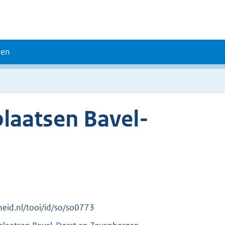
den
plaatsen Bavel-
rheid.nl/tooi/id/so/so0773