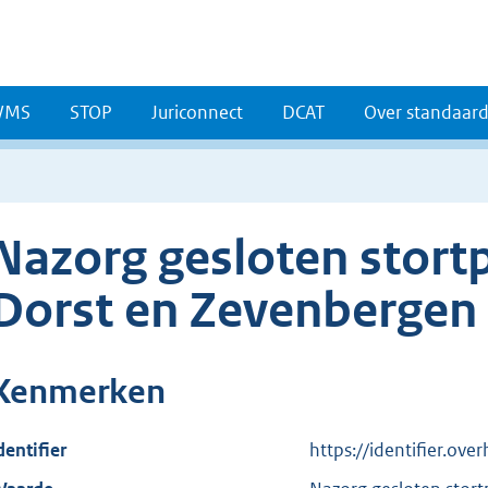
WMS
STOP
Juriconnect
DCAT
Over standaar
Nazorg gesloten stort
Dorst en Zevenbergen
Kenmerken
dentifier
https://identifier.ove