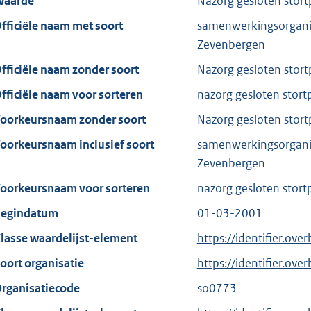
aarde
Nazorg gesloten stor
fficiële naam met soort
samenwerkingsorganis
Zevenbergen
fficiële naam zonder soort
Nazorg gesloten stor
fficiële naam voor sorteren
nazorg gesloten stort
oorkeursnaam zonder soort
Nazorg gesloten stor
oorkeursnaam inclusief soort
samenwerkingsorganis
Zevenbergen
oorkeursnaam voor sorteren
nazorg gesloten stort
egindatum
01-03-2001
lasse waardelijst-element
https://identifier.ov
oort organisatie
https://identifier.ov
rganisatiecode
so0773