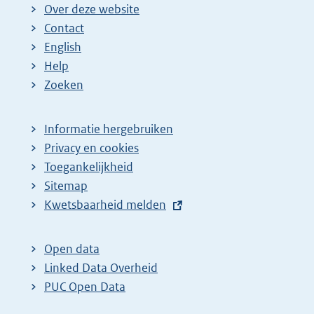
Over deze website
Contact
English
Help
Zoeken
Informatie hergebruiken
Privacy en cookies
Toegankelijkheid
Sitemap
E
Kwetsbaarheid melden
x
t
Open data
e
Linked Data Overheid
r
PUC Open Data
n