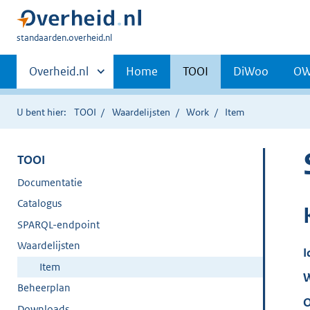
U
standaarden.overheid.nl
bent
Primaire
hier:
Andere
Overheid.nl
Home
TOOI
DiWoo
O
sites
navigatie
binnen
U bent hier:
TOOI
Waardelijsten
Work
Item
TOOI
Documentatie
Catalogus
SPARQL-endpoint
Waardelijsten
I
Item
W
Beheerplan
O
Downloads