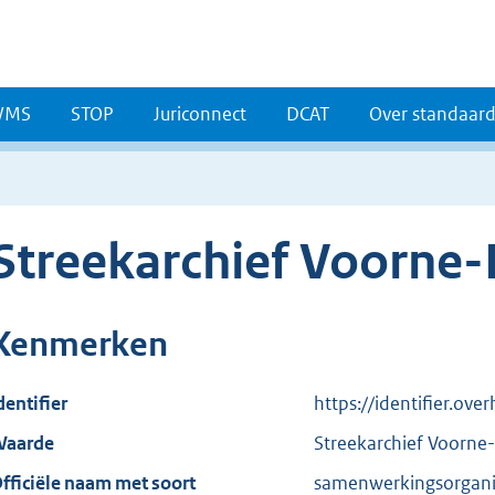
WMS
STOP
Juriconnect
DCAT
Over standaar
Streekarchief Voorne-
Kenmerken
dentifier
https://identifier.ove
aarde
Streekarchief Voorne
fficiële naam met soort
samenwerkingsorganis