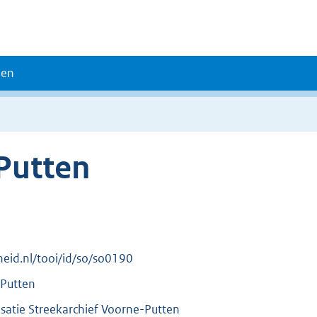
den
Putten
rheid.nl/tooi/id/so/so0190
-Putten
atie Streekarchief Voorne-Putten