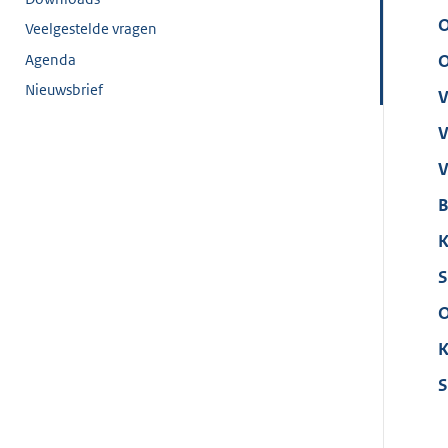
O
Veelgestelde vragen
Agenda
O
Nieuwsbrief
V
V
V
B
K
S
O
K
S