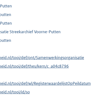
-Putten
putten
-Putten
atie Streekarchief Voorne-Putten
putten
erheid.nl/tooi/def/ont/Samenwerkingsorganisatie
erheid.nl/tooi/def/thes/kern/c_a04c8796
rheid.nl/tooi/def/wl/RegisterwaardelijstOpPeildatum
heid.nl/tooi/id/so