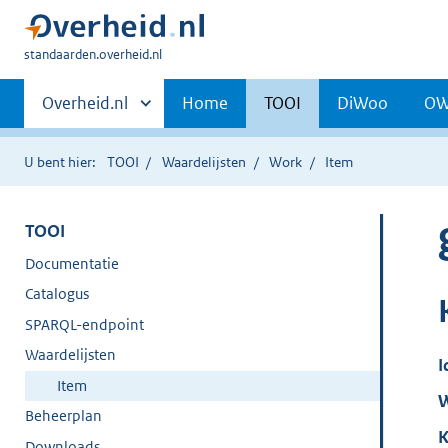
U
standaarden.overheid.nl
bent
Primaire
hier:
Andere
Overheid.nl
Home
TOOI
DiWoo
O
sites
navigatie
binnen
U bent hier:
TOOI
Waardelijsten
Work
Item
TOOI
Documentatie
Catalogus
SPARQL-endpoint
Waardelijsten
I
Item
W
Beheerplan
K
Downloads