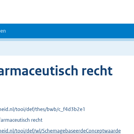
den
armaceutisch recht
erheid.nl/tooi/def/thes/bwb/c_f4d3b2e1
farmaceutisch recht
verheid.nl/tooi/def/wl/SchemagebaseerdeConceptwaarde