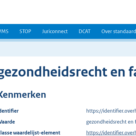
WMS
STOP
Juriconnect
DCAT
Over standaar
gezondheidsrecht en f
Kenmerken
dentifier
https://identifier.ov
aarde
gezondheidsrecht en 
lasse waardelijst-element
https://identifier.o