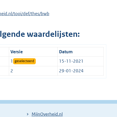
rheid.nl/tooi/def/thes/bwb
lgende waardelijsten:
Versie
Datum
1
15-11-2021
geselecteerd
2
29-01-2024
MijnOverheid.nl