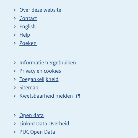
Over deze website
Contact
English
Help
Zoeken
Informatie hergebruiken
Privacy en cookies
Toegankelijkheid
Sitemap
E
Kwetsbaarheid melden
x
t
Open data
e
Linked Data Overheid
r
PUC Open Data
n