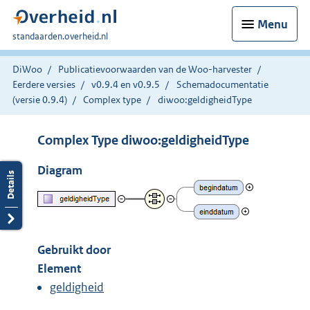
Menu
U
standaarden.overheid.nl
bent
hier:
DiWoo
Publicatievoorwaarden van de Woo-harvester
Eerdere versies
v0.9.4 en v0.9.5
Schemadocumentatie
(versie 0.9.4)
Complex type
diwoo:geldigheidType
Complex Type diwoo:geldigheidType
Diagram
Gebruikt door
Element
geldigheid