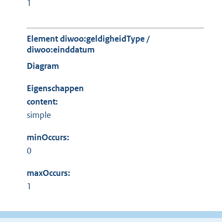
1
Element diwoo:geldigheidType /
diwoo:einddatum
Diagram
Eigenschappen
content:
simple
minOccurs:
0
maxOccurs:
1