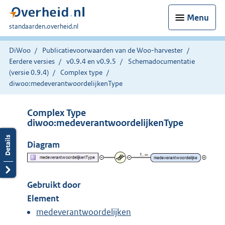
Menu
U
standaarden.overheid.nl
bent
hier:
DiWoo
Publicatievoorwaarden van de Woo-harvester
Eerdere versies
v0.9.4 en v0.9.5
Schemadocumentatie
(versie 0.9.4)
Complex type
diwoo:medeverantwoordelijkenType
Complex Type
diwoo:medeverantwoordelijkenType
Diagram
Gebruikt door
Element
medeverantwoordelijken