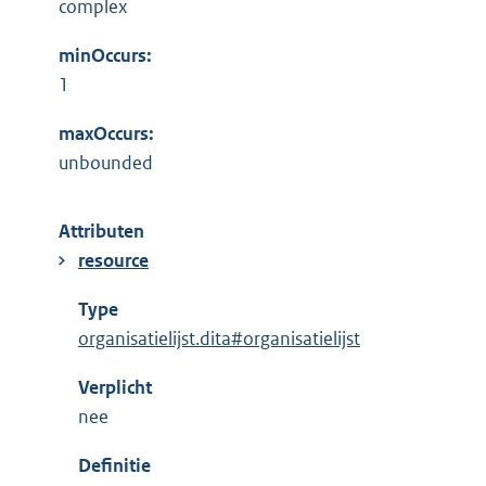
complex
minOccurs:
1
maxOccurs:
unbounded
Attributen
resource
Type
organisatielijst.dita#organisatielijst
Verplicht
nee
Definitie