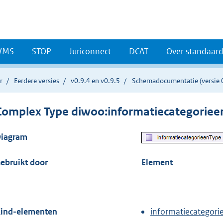
WMS
STOP
Juriconnect
DCAT
Over standaar
r
Eerdere versies
v0.9.4 en v0.9.5
Schemadocumentatie (versie 0
Complex Type diwoo:informatiecategoriee
iagram
ebruikt door
Element
ind-elementen
informatiecategori