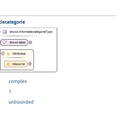
iecategorie
complex
1
unbounded