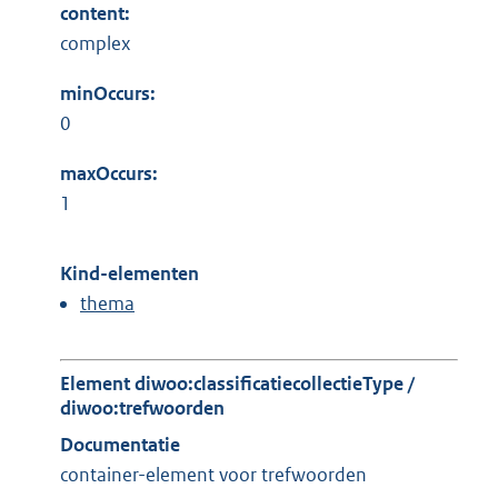
content:
complex
minOccurs:
0
maxOccurs:
1
Kind-elementen
thema
Element diwoo:classificatiecollectieType /
diwoo:trefwoorden
Documentatie
container-element voor trefwoorden