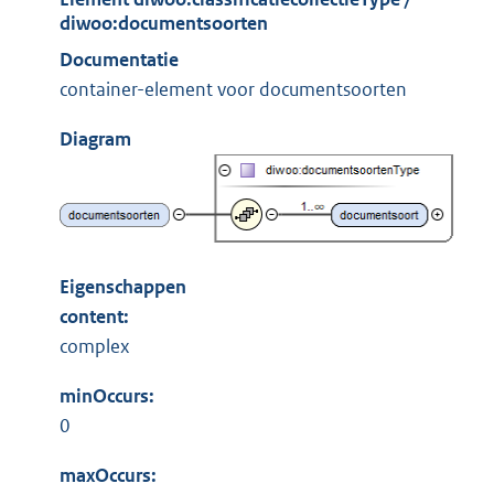
diwoo:documentsoorten
Documentatie
container-element voor documentsoorten
Diagram
Eigenschappen
content:
complex
minOccurs:
0
maxOccurs: