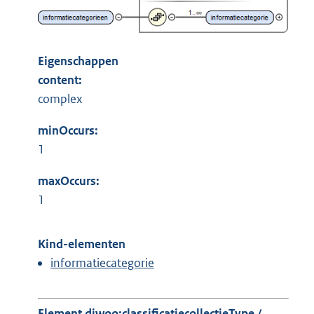
Eigenschappen
content:
complex
minOccurs:
1
maxOccurs:
1
Kind-elementen
informatiecategorie
Element diwoo:classificatiecollectieType /