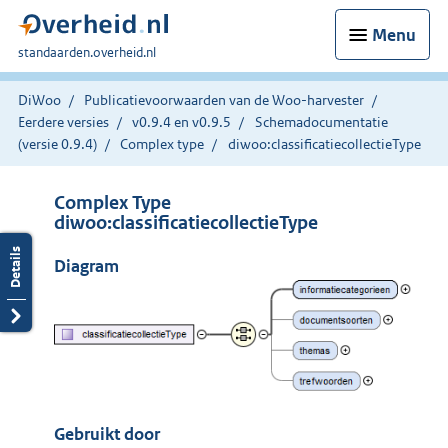
Menu
U
standaarden.overheid.nl
bent
hier:
DiWoo
Publicatievoorwaarden van de Woo-harvester
Eerdere versies
v0.9.4 en v0.9.5
Schemadocumentatie
(versie 0.9.4)
Complex type
diwoo:classificatiecollectieType
Complex Type
diwoo:classificatiecollectieType
Diagram
Gebruikt door