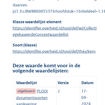
daarvan.
jci1.3:c:BWBR0005537&hoofdstuk=1&titeldeel=1.1&
Klasse waardelijst-element
https://identifier.overheid.nl/tooi/def/wl/Collecti
egebaseerdeConceptwaardelijst
Soort (klasse)
https://identifier.overheid.nl/tooi/def/thes/kern
Deze waarde komt voor in de
volgende waardelijsten:
Waardelijst
Versie
Datum
PLOOI
2
17-
uitgefaseerd
04-
documentsoorten
2024
aanlevering