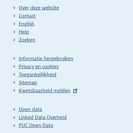
Over deze website
Contact
English
Help
Zoeken
Informatie hergebruiken
Privacy en cookies
Toegankelijkheid
Sitemap
E
Kwetsbaarheid melden
x
t
Open data
e
Linked Data Overheid
r
PUC Open Data
n