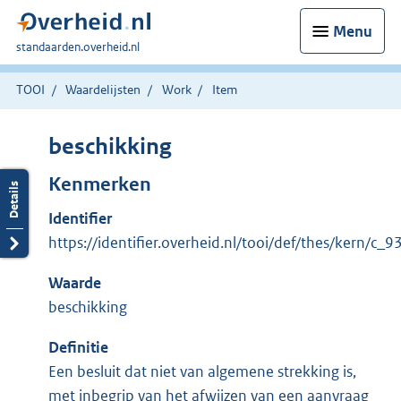
Menu
U
standaarden.overheid.nl
bent
hier:
TOOI
Waardelijsten
Work
Item
beschikking
Kenmerken
Identifier
https://identifier.overheid.nl/tooi/def/thes/kern/c
Waarde
beschikking
Definitie
Een besluit dat niet van algemene strekking is,
met inbegrip van het afwijzen van een aanvraag