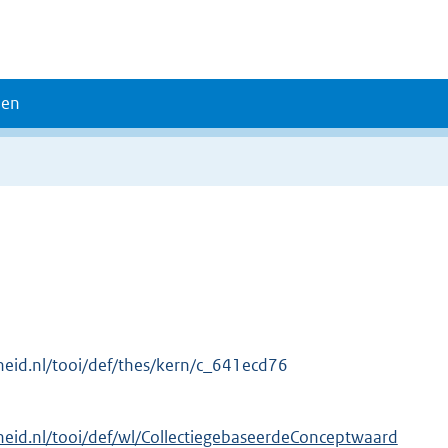
den
erheid.nl/tooi/def/thes/kern/c_641ecd76
erheid.nl/tooi/def/wl/CollectiegebaseerdeConceptwaard