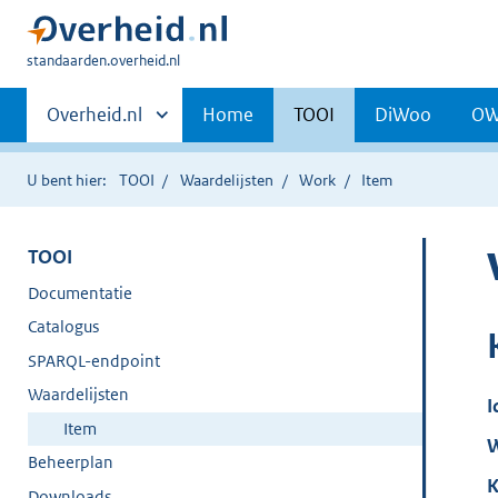
U
standaarden.overheid.nl
bent
Primaire
hier:
Andere
Overheid.nl
Home
TOOI
DiWoo
O
sites
navigatie
binnen
U bent hier:
TOOI
Waardelijsten
Work
Item
TOOI
Documentatie
Catalogus
SPARQL-endpoint
Waardelijsten
I
Item
W
Beheerplan
K
Downloads