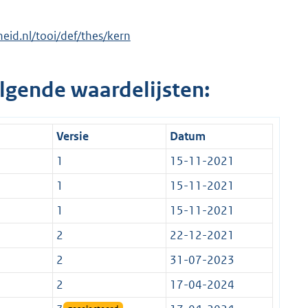
rheid.nl/tooi/def/thes/kern
lgende waardelijsten:
Versie
Datum
1
15-11-2021
1
15-11-2021
1
15-11-2021
2
22-12-2021
2
31-07-2023
2
17-04-2024