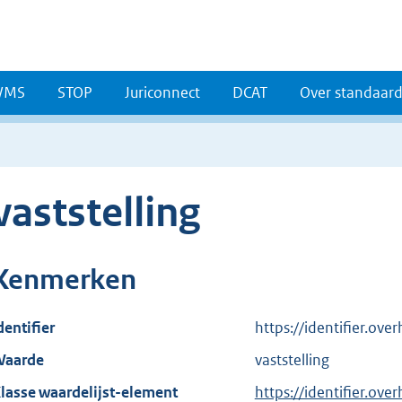
WMS
STOP
Juriconnect
DCAT
Over standaar
vaststelling
Kenmerken
dentifier
https://identifier.ov
aarde
vaststelling
lasse waardelijst-element
https://identifier.ov