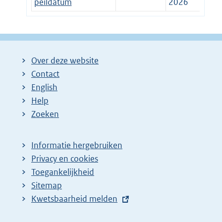
peildatum
2026
Over deze website
Contact
English
Help
Zoeken
Informatie hergebruiken
Privacy en cookies
Toegankelijkheid
Sitemap
E
Kwetsbaarheid melden
x