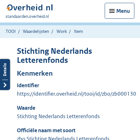
Menu
U
standaarden.overheid.nl
bent
hier:
TOOI
Waardelijsten
Work
Item
Stichting Nederlands
Letterenfonds
Kenmerken
Identifier
https://identifier.overheid.nl/tooi/id/zbo/zb000130
Waarde
Stichting Nederlands Letterenfonds
Officiële naam met soort
zbo Stichting Nederlands Letterenfonds