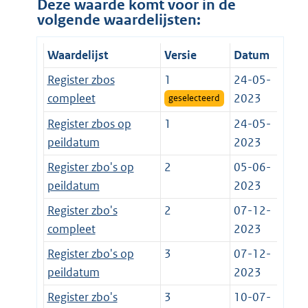
Deze waarde komt voor in de
volgende waardelijsten:
Waardelijst
Versie
Datum
Register zbos
1
24-05-
compleet
2023
geselecteerd
Register zbos op
1
24-05-
peildatum
2023
Register zbo's op
2
05-06-
peildatum
2023
Register zbo's
2
07-12-
compleet
2023
Register zbo's op
3
07-12-
peildatum
2023
Register zbo's
3
10-07-