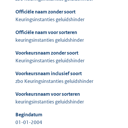
Officiële naam zonder soort
Keuringsinstanties geluidshinder
Officiële naam voor sorteren
keuringsinstanties geluidshinder
Voorkeursnaam zonder soort
Keuringsinstanties geluidshinder
Voorkeursnaam inclusief soort
zbo Keuringsinstanties geluidshinder
Voorkeursnaam voor sorteren
keuringsinstanties geluidshinder
Begindatum
01-01-2004