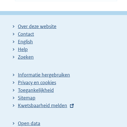
Over deze website
Contact
English
Help
Zoeken
Informatie hergebruiken
Privacy en cookies
Toegankelijkheid
Sitemap
E
Kwetsbaarheid melden
x
t
Open data