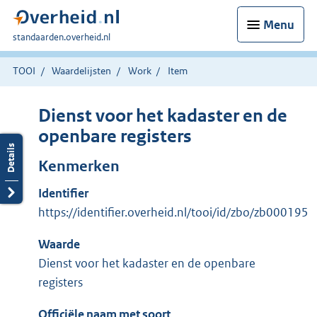
Menu
U
standaarden.overheid.nl
bent
hier:
TOOI
Waardelijsten
Work
Item
Dienst voor het kadaster en de
openbare registers
Kenmerken
Identifier
https://identifier.overheid.nl/tooi/id/zbo/zb000195
Waarde
Dienst voor het kadaster en de openbare
registers
Officiële naam met soort