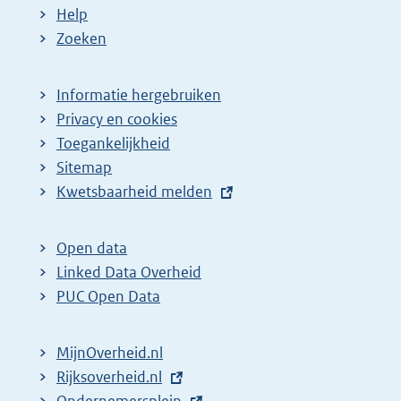
Help
Zoeken
Informatie hergebruiken
Privacy en cookies
Toegankelijkheid
Sitemap
E
Kwetsbaarheid melden
x
t
Open data
e
Linked Data Overheid
r
PUC Open Data
n
e
MijnOverheid.nl
l
E
Rijksoverheid.nl
i
x
E
Ondernemersplein