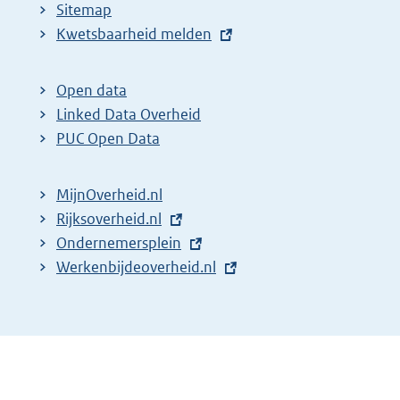
Sitemap
E
Kwetsbaarheid melden
x
t
Open data
e
Linked Data Overheid
r
PUC Open Data
n
e
MijnOverheid.nl
l
E
Rijksoverheid.nl
i
x
E
Ondernemersplein
n
t
x
E
Werkenbijdeoverheid.nl
k
e
t
x
:
r
e
t
n
r
e
e
n
r
l
e
n