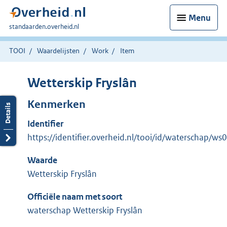
Menu
U
standaarden.overheid.nl
bent
hier:
TOOI
Waardelijsten
Work
Item
Wetterskip Fryslân
Kenmerken
Identifier
https://identifier.overheid.nl/tooi/id/waterschap/ws
Waarde
Wetterskip Fryslân
Officiële naam met soort
waterschap Wetterskip Fryslân