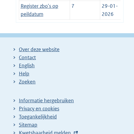
Register zbo's op
7
29-01-
peildatum
2026
Over deze website
Contact
English
Help
Zoeken
Informatie hergebruiken
Privacy en cookies
Toegankelijkheid
Sitemap
E
Kwetsbaarheid melden