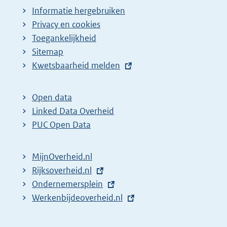
Informatie hergebruiken
Privacy en cookies
Toegankelijkheid
Sitemap
E
Kwetsbaarheid melden
x
t
Open data
e
Linked Data Overheid
r
PUC Open Data
n
e
MijnOverheid.nl
l
E
Rijksoverheid.nl
i
x
E
Ondernemersplein
n
t
x
E
Werkenbijdeoverheid.nl
k
e
t
x
:
r
e
t