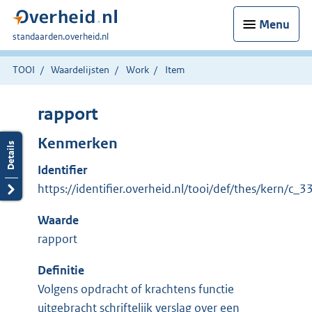
Menu
U
standaarden.overheid.nl
bent
hier:
TOOI
Waardelijsten
Work
Item
rapport
Kenmerken
Identifier
https://identifier.overheid.nl/tooi/def/thes/kern/c_
Waarde
rapport
Definitie
Volgens opdracht of krachtens functie
uitgebracht schriftelijk verslag over een