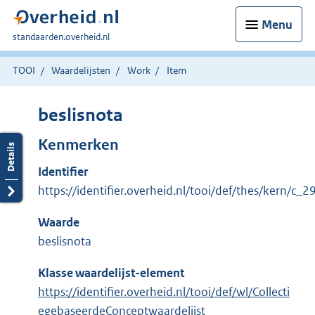
Menu
U
standaarden.overheid.nl
bent
hier:
TOOI
Waardelijsten
Work
Item
beslisnota
Kenmerken
Identifier
https://identifier.overheid.nl/tooi/def/thes/kern/c_
Waarde
beslisnota
Klasse waardelijst-element
https://identifier.overheid.nl/tooi/def/wl/Collecti
egebaseerdeConceptwaardelijst