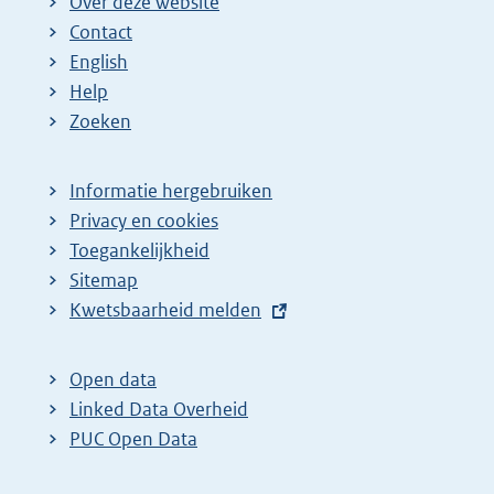
Over deze website
Contact
English
Help
Zoeken
Informatie hergebruiken
Privacy en cookies
Toegankelijkheid
Sitemap
E
Kwetsbaarheid melden
x
t
Open data
e
Linked Data Overheid
r
PUC Open Data
n
e