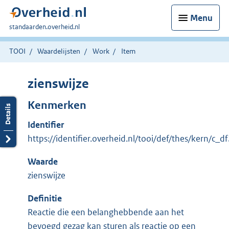
Menu
U
standaarden.overheid.nl
bent
hier:
TOOI
Waardelijsten
Work
Item
zienswijze
Kenmerken
Identifier
https://identifier.overheid.nl/tooi/def/thes/kern/c_
Waarde
zienswijze
Definitie
Reactie die een belanghebbende aan het
bevoegd gezag kan sturen als reactie op een