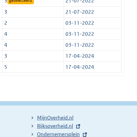
3
21-07-2022
geselecteerd
3
21-07-2022
2
03-11-2022
4
03-11-2022
4
03-11-2022
3
17-04-2024
5
17-04-2024
MijnOverheid.nl
E
Rijksoverheid.nl
x
E
Ondernemersplein