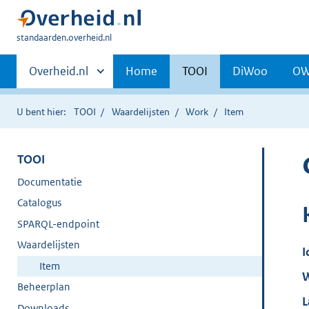
U
standaarden.overheid.nl
bent
Primaire
hier:
Andere
Overheid.nl
Home
TOOI
DiWoo
O
sites
navigatie
binnen
U bent hier:
TOOI
Waardelijsten
Work
Item
TOOI
Documentatie
Catalogus
SPARQL-endpoint
Waardelijsten
I
Item
W
Beheerplan
L
Downloads