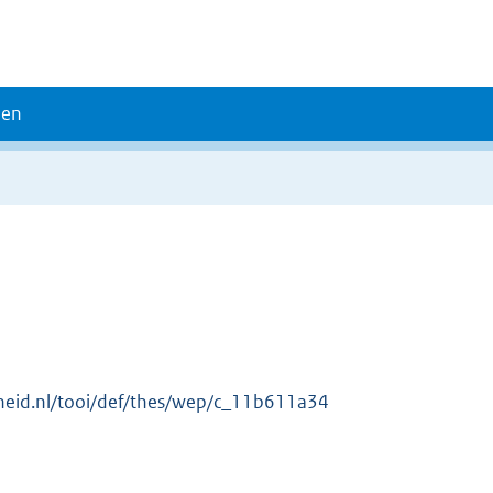
den
erheid.nl/tooi/def/thes/wep/c_11b611a34