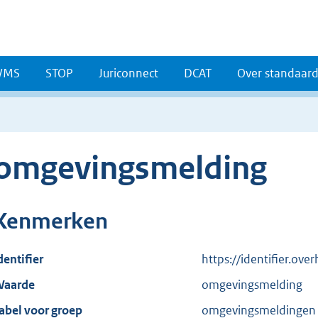
WMS
STOP
Juriconnect
DCAT
Over standaar
omgevingsmelding
Kenmerken
dentifier
https://identifier.ov
aarde
omgevingsmelding
abel voor groep
omgevingsmeldingen