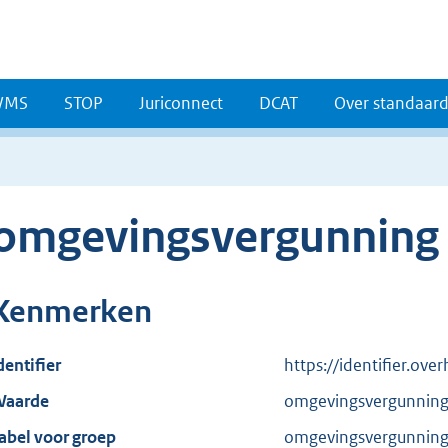
WMS
STOP
Juriconnect
DCAT
Over standaar
omgevingsvergunning
Kenmerken
dentifier
https://identifier.ov
aarde
omgevingsvergunnin
abel voor groep
omgevingsvergunnin