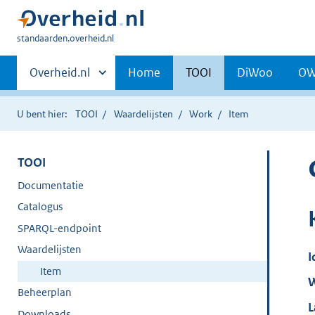
U
standaarden.overheid.nl
bent
Primaire
hier:
Andere
Overheid.nl
Home
TOOI
DiWoo
O
sites
navigatie
binnen
U bent hier:
TOOI
Waardelijsten
Work
Item
TOOI
Documentatie
Catalogus
SPARQL-endpoint
Waardelijsten
I
Item
W
Beheerplan
L
Downloads