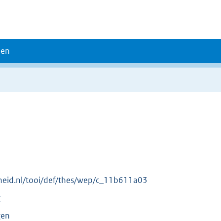
den
erheid.nl/tooi/def/thes/wep/c_11b611a03
g
gen