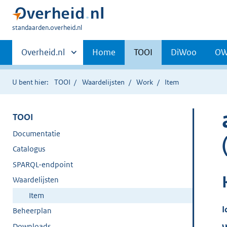
U
standaarden.overheid.nl
bent
Primaire
hier:
Andere
Overheid.nl
Home
TOOI
DiWoo
O
sites
navigatie
binnen
U bent hier:
TOOI
Waardelijsten
Work
Item
TOOI
Documentatie
Catalogus
SPARQL-endpoint
Waardelijsten
Item
I
Beheerplan
Downloads