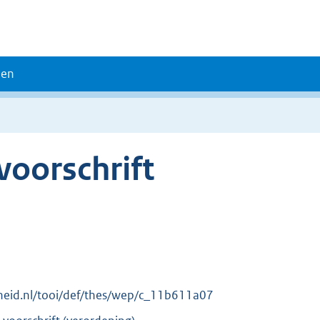
den
oorschrift
erheid.nl/tooi/def/thes/wep/c_11b611a07