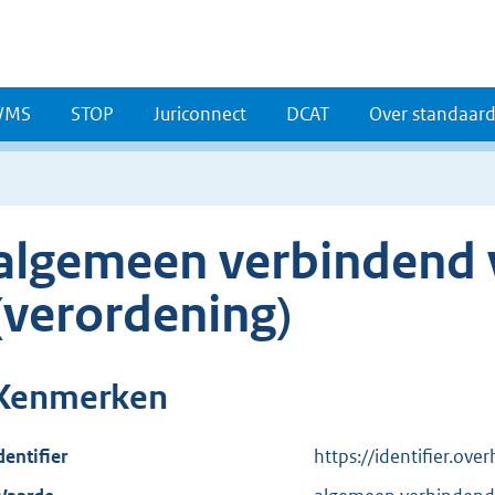
WMS
STOP
Juriconnect
DCAT
Over standaar
algemeen verbindend v
(verordening)
Kenmerken
dentifier
https://identifier.ov