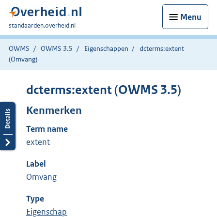
Menu
U
standaarden.overheid.nl
bent
hier:
OWMS
OWMS 3.5
Eigenschappen
dcterms:extent
(Omvang)
dcterms:extent (OWMS 3.5)
Kenmerken
Term name
extent
Label
Omvang
Type
Eigenschap