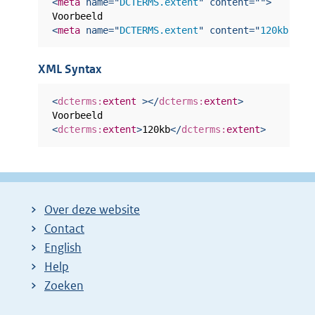
<
meta
name
=
"
DCTERMS.extent
"
content
=
"
"
>
<
meta
name
=
"
DCTERMS.extent
"
content
=
"
120kb
"
>
XML Syntax
<
dcterms:
extent
>
</
dcterms:
extent
>
<
dcterms:
extent
>
120kb
</
dcterms:
extent
>
Over deze website
Contact
English
Help
Zoeken