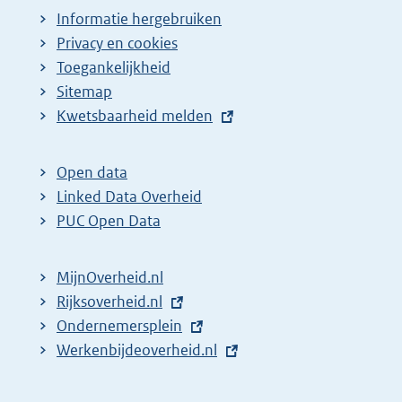
Informatie hergebruiken
Privacy en cookies
Toegankelijkheid
Sitemap
E
Kwetsbaarheid melden
x
t
Open data
e
Linked Data Overheid
r
PUC Open Data
n
e
MijnOverheid.nl
l
E
Rijksoverheid.nl
i
x
E
Ondernemersplein
n
t
x
E
Werkenbijdeoverheid.nl
k
e
t
x
:
r
e
t