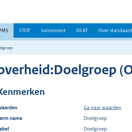
WMS
STOP
Juriconnect
DCAT
Over standaar
elgroep
overheid:Doelgroep (
Kenmerken
aarden
Ga naar waarden
erm name
Doelgroep
abel
Doelgroep