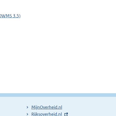
(OWMS 3.5)
MijnOverheid.nl
E
Rijksoverheid.nl