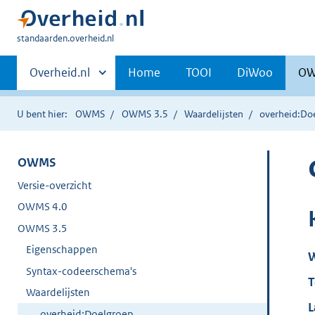
U
standaarden.overheid.nl
bent
Primaire
hier:
Andere
Overheid.nl
Home
TOOI
DiWoo
O
sites
navigatie
binnen
U bent hier:
OWMS
OWMS 3.5
Waardelijsten
overheid:Do
OWMS
Versie-overzicht
OWMS 4.0
OWMS 3.5
Eigenschappen
W
Syntax-codeerschema's
T
Waardelijsten
L
overheid:Doelgroep