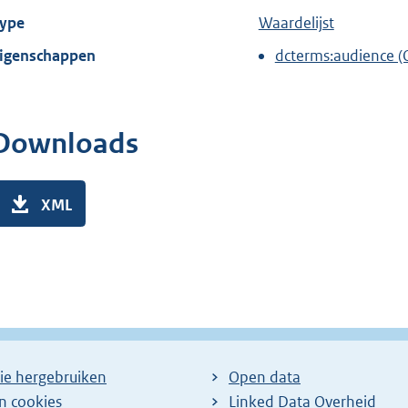
ype
Waardelijst
igenschappen
dcterms:audience 
Downloads
XML
ie hergebruiken
Open data
en cookies
Linked Data Overheid