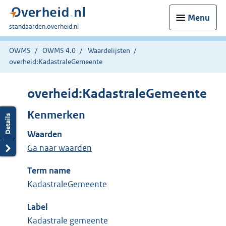
Menu
U
standaarden.overheid.nl
bent
hier:
OWMS
OWMS 4.0
Waardelijsten
overheid:KadastraleGemeente
overheid:KadastraleGemeente
Kenmerken
Waarden
Ga naar waarden
Term name
KadastraleGemeente
Label
Kadastrale gemeente