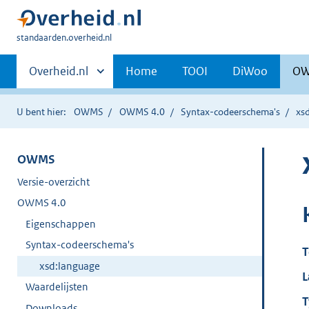
U
standaarden.overheid.nl
bent
Primaire
hier:
Andere
Overheid.nl
Home
TOOI
DiWoo
O
sites
navigatie
binnen
U bent hier:
OWMS
OWMS 4.0
Syntax-codeerschema's
xs
OWMS
Versie-overzicht
OWMS 4.0
Eigenschappen
Syntax-codeerschema's
T
xsd:language
L
Waardelijsten
T
Downloads