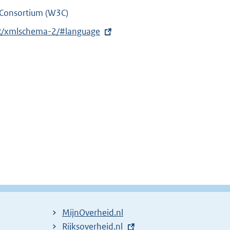
Consortium (W3C)
R/xmlschema-2/#language
MijnOverheid.nl
E
Rijksoverheid.nl