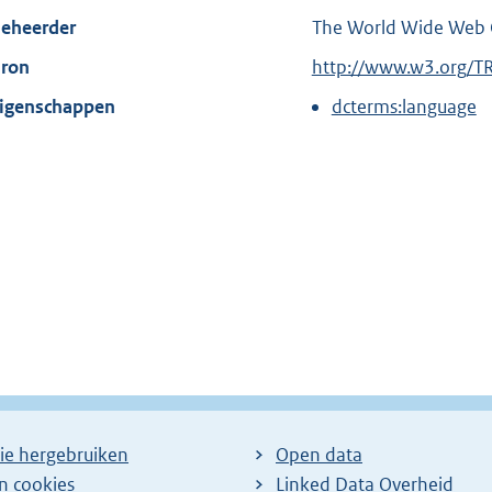
eheerder
The World Wide Web 
ron
E
http://www.w3.org/T
x
igenschappen
dcterms:language
t
e
r
n
e
l
i
n
k
:
ie hergebruiken
Open data
en cookies
Linked Data Overheid