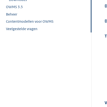
D
OWMS 3.5
Beheer
D
Contentmodellen voor OWMS
Veelgestelde vragen
T
V