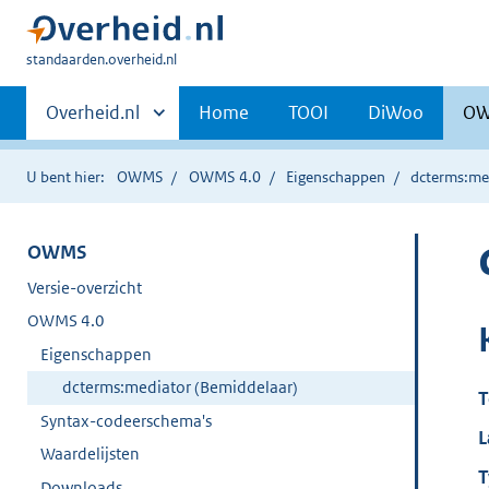
U
standaarden.overheid.nl
bent
Primaire
hier:
Andere
Overheid.nl
Home
TOOI
DiWoo
O
sites
navigatie
binnen
U bent hier:
OWMS
OWMS 4.0
Eigenschappen
dcterms:me
OWMS
Versie-overzicht
OWMS 4.0
Eigenschappen
dcterms:mediator (Bemiddelaar)
T
Syntax-codeerschema's
L
Waardelijsten
T
Downloads