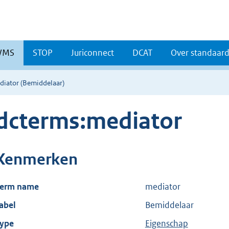
WMS
STOP
Juriconnect
DCAT
Over standaar
diator (Bemiddelaar)
dcterms:mediator
Kenmerken
erm name
mediator
abel
Bemiddelaar
ype
Eigenschap