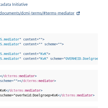
data Initiative
g/documents/dcmi-terms/#terms-mediator
MS.mediator
"
content
=
"
"
>
MS.mediator
"
content
=
"
"
scheme
=
"
"
>
MS.mediator
"
content
=
"
KvK
"
>
MS.mediator
"
content
=
"
KvK
"
scheme
=
"
OVERHEID.Doelgroep
"
>
>
</
dcterms:
mediator
>
scheme
=
"
"
>
</
dcterms:
mediator
>
>
KvK
</
dcterms:
mediator
>
 scheme="overheid:Doelgroep>KvK
</
dcterms:
mediator
>