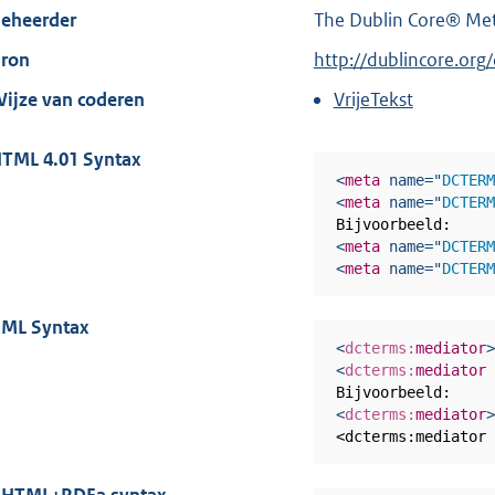
eheerder
The Dublin Core® Meta
ron
E
http://dublincore.or
x
ijze van coderen
VrijeTekst
t
e
TML 4.01 Syntax
r
<
meta
name
=
"
DCTER
<
meta
name
=
"
DCTER
n
e
<
meta
name
=
"
DCTER
l
<
meta
name
=
"
DCTER
i
ML Syntax
n
<
dcterms:
mediator
k
<
dcterms:
mediator
:
<
dcterms:
mediator
<dcterms:mediator