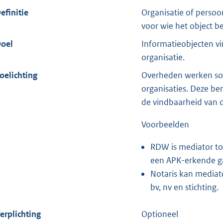
efinitie
Organisatie of persoo
voor wie het object bed
oel
Informatieobjecten v
organisatie.
oelichting
Overheden werken so
organisaties. Deze be
de vindbaarheid van 
Voorbeelden
RDW is mediator to
een APK-erkende g
Notaris kan mediato
bv, nv en stichting.
erplichting
Optioneel