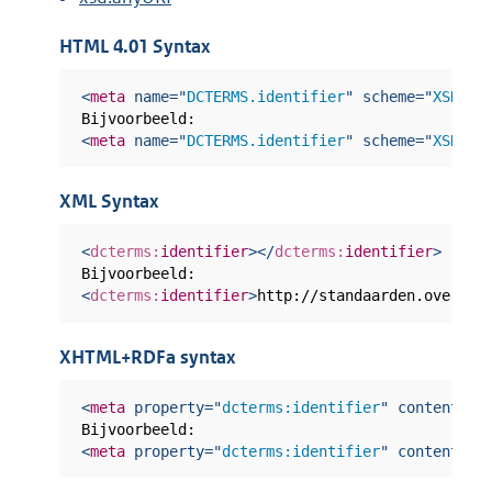
n
e
HTML 4.01 Syntax
l
i
<
meta
name
=
"
DCTERMS.identifier
"
scheme
=
"
XSD.an
n
<
meta
name
=
"
DCTERMS.identifier
"
scheme
=
"
XSD.an
k
:
XML Syntax
<
dcterms:
identifier
>
</
dcterms:
identifier
>
<
dcterms:
identifier
>
http://standaarden.overhei
XHTML+RDFa syntax
<
meta
property
=
"
dcterms:identifier
"
content
=
"
"
<
meta
property
=
"
dcterms:identifier
"
content
=
"
h