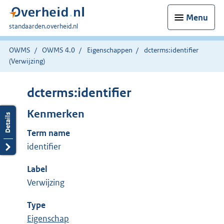
Menu
U
standaarden.overheid.nl
bent
hier:
OWMS
OWMS 4.0
Eigenschappen
dcterms:identifier
(Verwijzing)
dcterms:identifier
Kenmerken
Term name
identifier
Label
Verwijzing
Type
Eigenschap