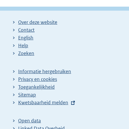
Over deze website
Contact
English
Help
Zoeken
Informatie hergebruiken
Privacy en cookies
Toegankelijkheid
Sitemap
E
Kwetsbaarheid melden
x
t
Open data
e
Linked Data Overheid