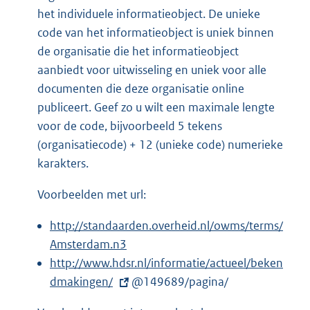
het individuele informatieobject. De unieke
code van het informatieobject is uniek binnen
de organisatie die het informatieobject
aanbiedt voor uitwisseling en uniek voor alle
documenten die deze organisatie online
publiceert. Geef zo u wilt een maximale lengte
voor de code, bijvoorbeeld 5 tekens
(organisatiecode) + 12 (unieke code) numerieke
karakters.
Voorbeelden met url:
http://standaarden.overheid.nl/owms/terms/
Amsterdam.n3
E
http://www.hdsr.nl/informatie/actueel/beken
x
dmakingen/
@149689/pagina/
t