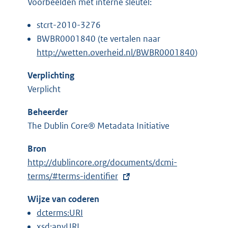
Voorbeelden met interne sleutel:
e
r
stcrt-2010-3276
n
BWBR0001840 (te vertalen naar
e
http://wetten.overheid.nl/BWBR0001840
)
l
Verplichting
i
Verplicht
n
k
Beheerder
:
The Dublin Core® Metadata Initiative
Bron
E
http://dublincore.org/documents/dcmi-
x
terms/#terms-identifier
t
Wijze van coderen
e
dcterms:URI
r
xsd:anyURI