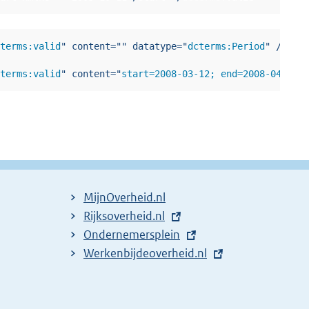
cterms:valid
"
content
=
"
"
datatype
=
"
dcterms:Period
"
/>
cterms:valid
"
content
=
"
start=2008-03-12; end=2008-04-30;
MijnOverheid.nl
E
Rijksoverheid.nl
x
E
Ondernemersplein
t
x
E
Werkenbijdeoverheid.nl
e
t
x
r
e
t
n
r
e