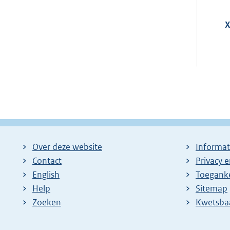
X
Over deze website
Informat
Contact
Privacy 
English
Toeganke
Help
Sitemap
Zoeken
E
Kwetsba
x
t