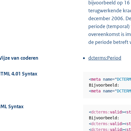
e
bijvoorbeeld op 16
r
terugwerkende krach
n
december 2006. De 
e
periode (temporal
l
overeenkomst is im
i
de periode betreft v
n
k
ijze van coderen
dcterms:Period
:
TML 4.01 Syntax
<
meta
name
=
"
DCTER
<
meta
name
=
"
DCTER
ML Syntax
<
dcterms:
valid
>
<
s
<
dcterms:
valid
>
<
s
<
dcterms:
valid
>
<
s