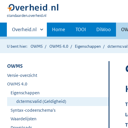
U
standaarden.overheid.nl
bent
Primaire
hier:
Andere
Overheid.nl
Home
TOOI
DiWoo
O
sites
navigatie
binnen
U bent hier:
OWMS
OWMS 4.0
Eigenschappen
dcterms:val
OWMS
Versie-overzicht
OWMS 4.0
Eigenschappen
dcterms:valid (Geldigheid)
T
Syntax-codeerschema's
L
Waardelijsten
T
Downloads