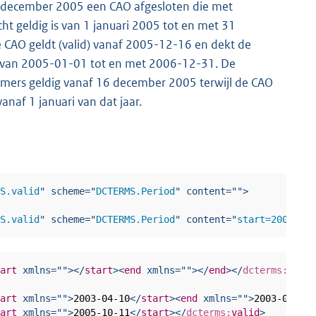
 december 2005 een CAO afgesloten die met
t geldig is van 1 januari 2005 tot en met 31
CAO geldt (valid) vanaf 2005-12-16 en dekt de
) van 2005-01-01 tot en met 2006-12-31. De
mers geldig vanaf 16 december 2005 terwijl de CAO
anaf 1 januari van dat jaar.
MS.valid
"
scheme
=
"
DCTERMS.Period
"
content
=
"
"
>
MS.valid
"
scheme
=
"
DCTERMS.Period
"
content
=
"
start=2008-03
tart
xmlns
=
"
"
>
</
start
>
<
end
xmlns
=
"
"
>
</
end
>
</
dcterms:
vali
tart
xmlns
=
"
"
>
2003-04-10
</
start
>
<
end
xmlns
=
"
"
>
2003-05-30
tart
xmlns
=
"
"
>
2005-10-11
</
start
>
</
dcterms:
valid
>