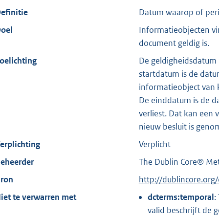
efinitie
Datum waarop of perio
oel
Informatieobjecten v
document geldig is.
oelichting
De geldigheidsdatum b
startdatum is de datu
informatieobject van k
De einddatum is de da
verliest. Dat kan een
nieuw besluit is geno
erplichting
Verplicht
eheerder
The Dublin Core® Meta
ron
E
http://dublincore.or
x
iet te verwarren met
dcterms:temporal
:
t
valid beschrijft de 