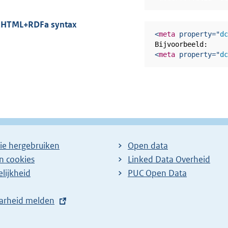
HTML+RDFa syntax
<
meta
property
=
"
d
<
meta
property
=
"
d
ie hergebruiken
Open data
en cookies
Linked Data Overheid
lijkheid
PUC Open Data
arheid melden