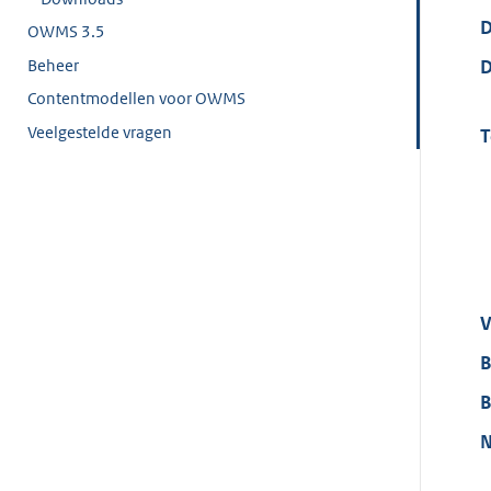
D
OWMS 3.5
Beheer
D
Contentmodellen voor OWMS
Veelgestelde vragen
T
V
B
B
N