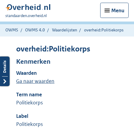
Menu
U
standaarden.overheid.nl
bent
hier:
OWMS
OWMS 4.0
Waardelijsten
overheid:Politiekorps
overheid:Politiekorps
Kenmerken
Waarden
Ga naar waarden
Term name
Politiekorps
Label
Politiekorps