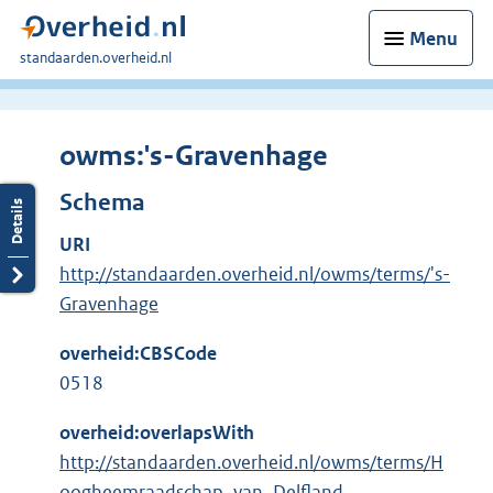
Menu
U
standaarden.overheid.nl
bent
hier:
owms:'s-Gravenhage
Schema
URI
http://standaarden.overheid.nl/owms/terms/'s-
Gravenhage
overheid:CBSCode
0518
overheid:overlapsWith
http://standaarden.overheid.nl/owms/terms/H
oogheemraadschap_van_Delfland