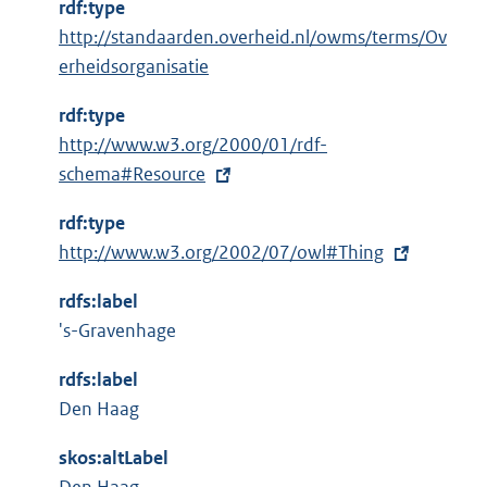
rdf:type
http://standaarden.overheid.nl/owms/terms/Ov
erheidsorganisatie
rdf:type
E
http://www.w3.org/2000/01/rdf-
x
schema#Resource
t
rdf:type
e
E
http://www.w3.org/2002/07/owl#Thing
r
x
n
rdfs:label
t
e
's-Gravenhage
e
l
r
i
rdfs:label
n
n
Den Haag
e
k
l
skos:altLabel
: