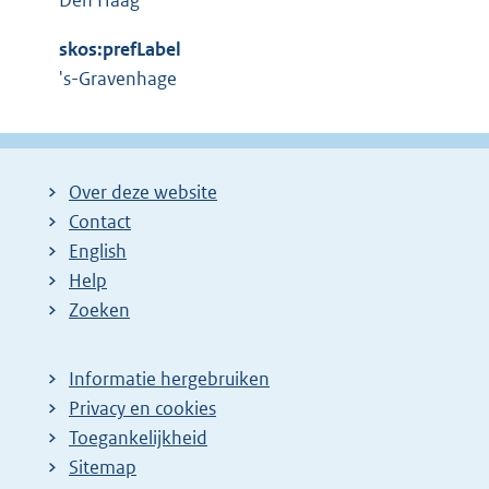
i
Den Haag
n
skos:prefLabel
k
's-Gravenhage
:
Over deze website
Contact
English
Help
Zoeken
Informatie hergebruiken
Privacy en cookies
Toegankelijkheid
Sitemap