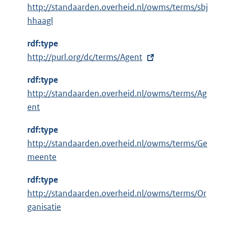
http://standaarden.overheid.nl/owms/terms/sbj
hhaagl
rdf:type
E
http://purl.org/dc/terms/Agent
x
rdf:type
t
http://standaarden.overheid.nl/owms/terms/Ag
e
ent
r
n
rdf:type
e
http://standaarden.overheid.nl/owms/terms/Ge
l
meente
i
n
rdf:type
k
http://standaarden.overheid.nl/owms/terms/Or
:
ganisatie