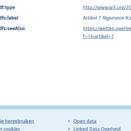
x
df:type
E
http://www.w3.org/2
t
x
dfs:label
Artikel 7 Algemene Ki
e
t
dfs:seeAlso
r
https://wetten.overh
e
n
f=1&artikel=7
r
e
n
l
e
i
l
n
i
k
n
:
k
:
ie hergebruiken
Open data
en cookies
Linked Data Overheid