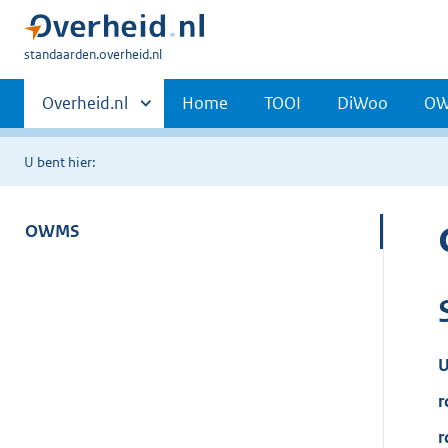
U
standaarden.overheid.nl
bent
Primaire
hier:
Andere
Overheid.nl
Home
TOOI
DiWoo
O
sites
navigatie
binnen
U bent hier:
OWMS
U
r
r