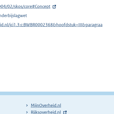
004/02/skos/core#Concept
nderbijslagwet
eid.nl/jci1.3:c:BWBR0002368&hoofdstuk=III&paragraa
MijnOverheid.nl
E
Rijksoverheid.nl