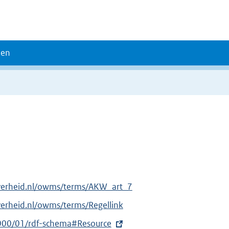
den
overheid.nl/owms/terms/AKW_art_7
verheid.nl/owms/terms/Regellink
000/01/rdf-schema#Resource