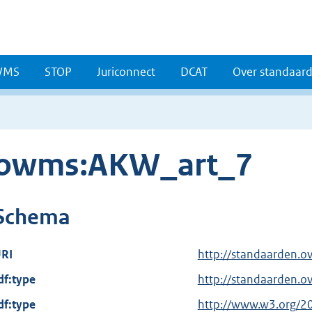
WMS
STOP
Juriconnect
DCAT
Over standaar
owms:AKW_art_7
Schema
RI
http://standaarden.
df:type
http://standaarden.o
df:type
E
http://www.w3.org/2