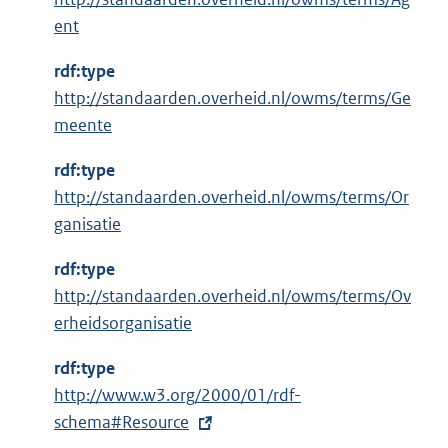
e
ent
r
n
rdf:type
e
http://standaarden.overheid.nl/owms/terms/Ge
l
meente
i
n
rdf:type
k
http://standaarden.overheid.nl/owms/terms/Or
:
ganisatie
rdf:type
http://standaarden.overheid.nl/owms/terms/Ov
erheidsorganisatie
rdf:type
E
http://www.w3.org/2000/01/rdf-
x
schema#Resource