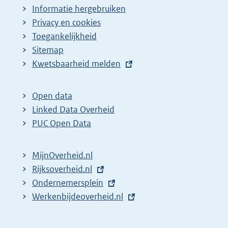
Informatie hergebruiken
Privacy en cookies
Toegankelijkheid
Sitemap
E
Kwetsbaarheid melden
x
t
Open data
e
Linked Data Overheid
r
PUC Open Data
n
e
MijnOverheid.nl
l
E
Rijksoverheid.nl
i
x
E
Ondernemersplein
n
t
x
E
Werkenbijdeoverheid.nl
k
e
t
x
:
r
e
t