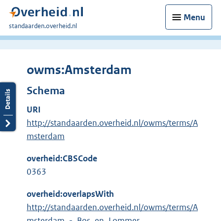
Menu
U
standaarden.overheid.nl
bent
hier:
owms:Amsterdam
Schema
URI
http://standaarden.overheid.nl/owms/terms/A
msterdam
overheid:CBSCode
0363
overheid:overlapsWith
http://standaarden.overheid.nl/owms/terms/A
msterdam_-_Bos_en_Lommer