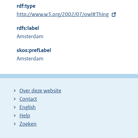
t
rdf:type
e
E
http://www.w3.org/2002/07/owl#Thing
r
x
n
rdfs:label
t
e
Amsterdam
e
l
r
i
skos:prefLabel
n
n
Amsterdam
e
k
l
:
i
n
Over deze website
k
Contact
:
English
Help
Zoeken