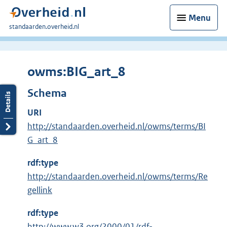
Menu
U
standaarden.overheid.nl
bent
hier:
owms:BIG_art_8
Schema
URI
http://standaarden.overheid.nl/owms/terms/BI
G_art_8
rdf:type
http://standaarden.overheid.nl/owms/terms/Re
gellink
rdf:type
E
http://www.w3.org/2000/01/rdf-