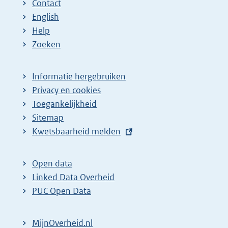
Contact
English
Help
Zoeken
Informatie hergebruiken
Privacy en cookies
Toegankelijkheid
Sitemap
E
Kwetsbaarheid melden
x
t
Open data
e
Linked Data Overheid
r
PUC Open Data
n
e
MijnOverheid.nl
l