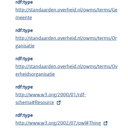
rdf:type
e
http://standaarden.overheid.nl/owms/terms/Ge
l
meente
i
n
rdf:type
k
http://standaarden.overheid.nl/owms/terms/Or
:
ganisatie
rdf:type
http://standaarden.overheid.nl/owms/terms/Ov
erheidsorganisatie
rdf:type
E
http://www.w3.org/2000/01/rdf-
x
schema#Resource
t
rdf:type
e
E
http://www.w3.org/2002/07/owl#Thing
r