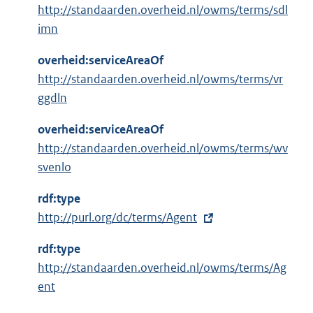
http://standaarden.overheid.nl/owms/terms/sdl
imn
overheid:serviceAreaOf
http://standaarden.overheid.nl/owms/terms/vr
ggdln
overheid:serviceAreaOf
http://standaarden.overheid.nl/owms/terms/wv
svenlo
rdf:type
E
http://purl.org/dc/terms/Agent
x
rdf:type
t
http://standaarden.overheid.nl/owms/terms/Ag
e
ent
r
n