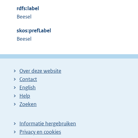
x
n
rdfs:label
t
e
Beesel
e
l
r
i
skos:prefLabel
n
n
Beesel
e
k
l
:
i
n
Over deze website
k
Contact
:
English
Help
Zoeken
Informatie hergebruiken
Privacy en cookies