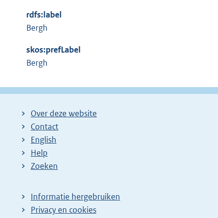
x
n
rdfs:label
t
e
Bergh
e
l
r
i
skos:prefLabel
n
n
Bergh
e
k
l
:
i
n
Over deze website
k
Contact
:
English
Help
Zoeken
Informatie hergebruiken
Privacy en cookies