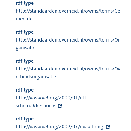
n
rdf:type
e
http://standaarden.overheid.nl/owms/terms/Ge
l
meente
i
n
rdf:type
k
http://standaarden.overheid.nl/owms/terms/Or
:
ganisatie
rdf:type
http://standaarden.overheid.nl/owms/terms/Ov
erheidsorganisatie
rdf:type
E
http://www.w3.org/2000/01/rdf-
x
schema#Resource
t
rdf:type
e
E
http://www.w3.org/2002/07/owl#Thing
r