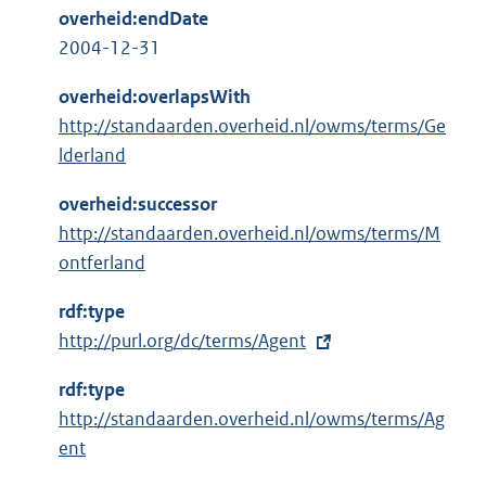
overheid:endDate
2004-12-31
overheid:overlapsWith
http://standaarden.overheid.nl/owms/terms/Ge
lderland
overheid:successor
http://standaarden.overheid.nl/owms/terms/M
ontferland
rdf:type
E
http://purl.org/dc/terms/Agent
x
rdf:type
t
http://standaarden.overheid.nl/owms/terms/Ag
e
ent
r