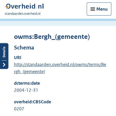
Menu
U
standaarden.overheid.nl
bent
hier:
owms:Bergh_(gemeente)
Schema
URI
http://standaarden.overheid.nl/owms/terms/Be
rgh_(gemeente)
dcterms:date
2004-12-31
overheid:CBSCode
0207