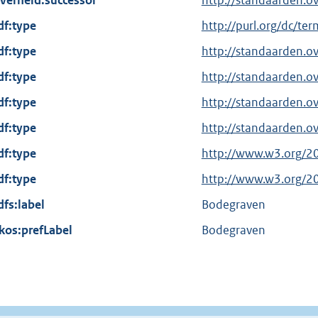
verheid:successor
http://standaarden.
df:type
E
http://purl.org/dc/te
x
df:type
http://standaarden.o
t
df:type
http://standaarden.
e
df:type
r
http://standaarden.o
n
df:type
http://standaarden.o
e
df:type
E
http://www.w3.org/2
l
x
df:type
i
E
http://www.w3.org/2
t
n
x
dfs:label
Bodegraven
e
k
t
kos:prefLabel
r
Bodegraven
:
e
n
r
e
n
l
e
i
l