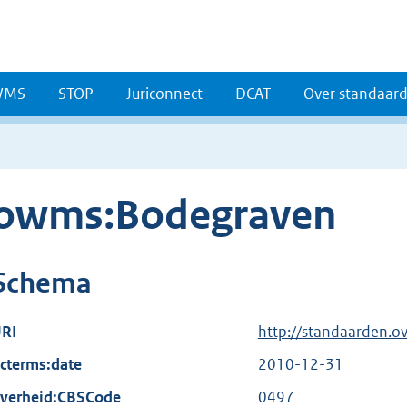
WMS
STOP
Juriconnect
DCAT
Over standaar
owms:Bodegraven
Schema
RI
http://standaarden.o
cterms:date
2010-12-31
verheid:CBSCode
0497