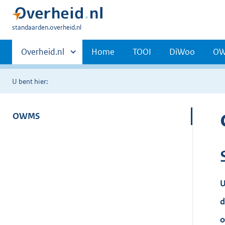
U
standaarden.overheid.nl
bent
Primaire
hier:
Andere
Overheid.nl
Home
TOOI
DiWoo
O
sites
navigatie
binnen
U bent hier:
OWMS
U
d
o