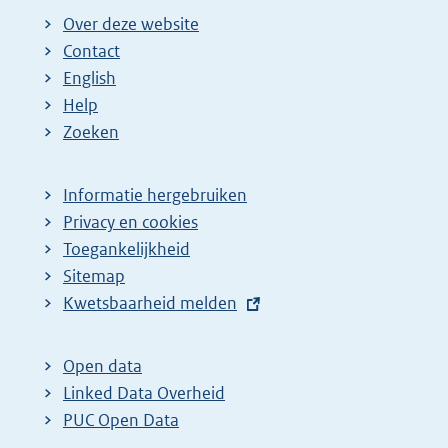
Over deze website
Contact
English
Help
Zoeken
Informatie hergebruiken
Privacy en cookies
Toegankelijkheid
Sitemap
E
Kwetsbaarheid melden
x
t
Open data
e
Linked Data Overheid
r
PUC Open Data
n