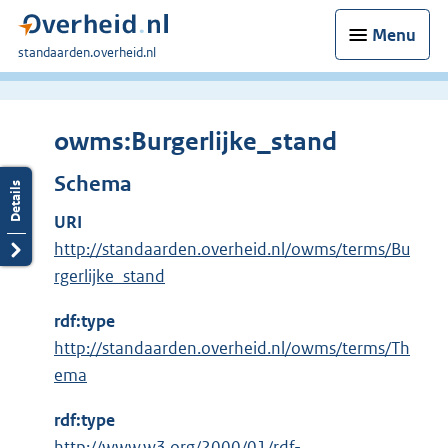
Menu
U
standaarden.overheid.nl
bent
hier:
owms:Burgerlijke_stand
Schema
URI
http://standaarden.overheid.nl/owms/terms/Bu
rgerlijke_stand
rdf:type
http://standaarden.overheid.nl/owms/terms/Th
ema
rdf:type
E
http://www.w3.org/2000/01/rdf-