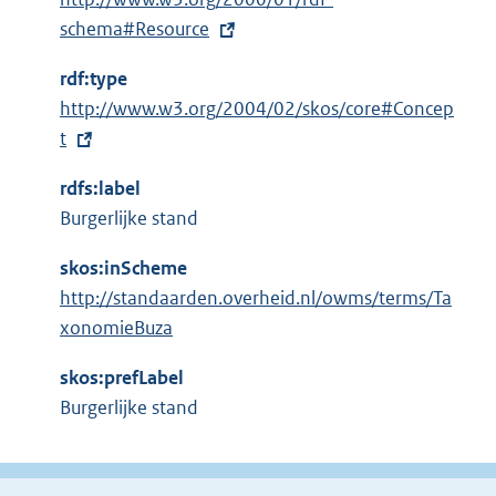
x
schema#Resource
t
rdf:type
e
E
http://www.w3.org/2004/02/skos/core#Concep
r
x
t
n
t
e
rdfs:label
e
l
Burgerlijke stand
r
i
n
n
skos:inScheme
e
k
http://standaarden.overheid.nl/owms/terms/Ta
l
:
xonomieBuza
i
n
skos:prefLabel
k
Burgerlijke stand
: