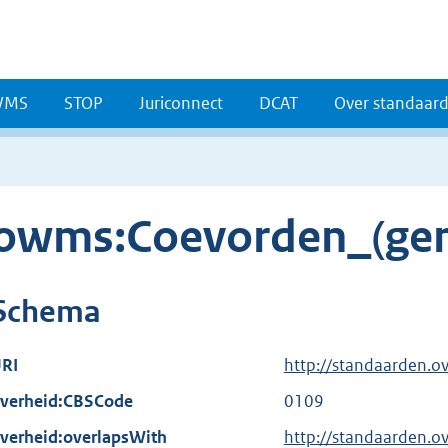
WMS
STOP
Juriconnect
DCAT
Over standaar
owms:Coevorden_(ge
Schema
RI
http://standaarden.
verheid:CBSCode
0109
verheid:overlapsWith
http://standaarden.o