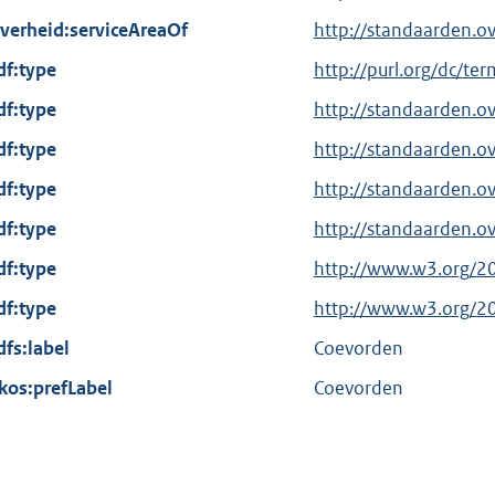
verheid:serviceAreaOf
http://standaarden.o
df:type
E
http://purl.org/dc/te
x
df:type
http://standaarden.o
t
df:type
http://standaarden.
e
df:type
r
http://standaarden.o
n
df:type
http://standaarden.o
e
df:type
E
http://www.w3.org/2
l
x
df:type
i
E
http://www.w3.org/2
t
n
x
dfs:label
Coevorden
e
k
t
kos:prefLabel
r
Coevorden
:
e
n
r
e
n
l
e