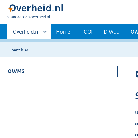
U
standaarden.overheid.nl
bent
Primaire
hier:
Andere
Overheid.nl
Home
TOOI
DiWoo
O
sites
navigatie
binnen
U bent hier:
OWMS
U
o
o