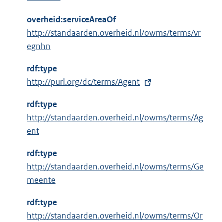
overheid:serviceAreaOf
http://standaarden.overheid.nl/owms/terms/vr
egnhn
rdf:type
E
http://purl.org/dc/terms/Agent
x
rdf:type
t
http://standaarden.overheid.nl/owms/terms/Ag
e
ent
r
n
rdf:type
e
http://standaarden.overheid.nl/owms/terms/Ge
l
meente
i
n
rdf:type
k
http://standaarden.overheid.nl/owms/terms/Or