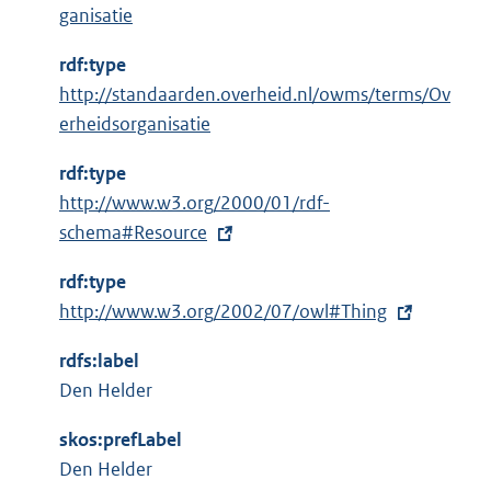
:
ganisatie
rdf:type
http://standaarden.overheid.nl/owms/terms/Ov
erheidsorganisatie
rdf:type
E
http://www.w3.org/2000/01/rdf-
x
schema#Resource
t
rdf:type
e
E
http://www.w3.org/2002/07/owl#Thing
r
x
n
rdfs:label
t
e
Den Helder
e
l
r
i
skos:prefLabel
n
n
Den Helder
e