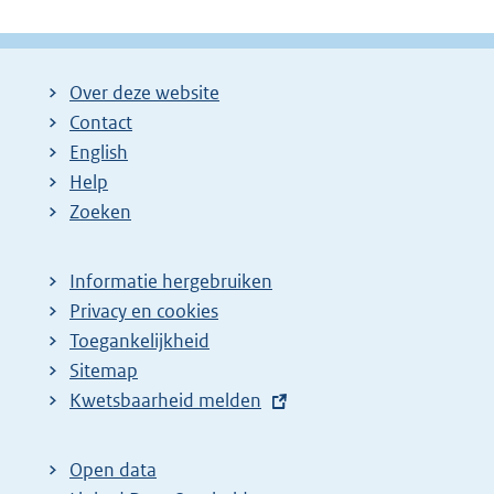
k
l
:
i
n
Over deze website
k
Contact
:
English
Help
Zoeken
Informatie hergebruiken
Privacy en cookies
Toegankelijkheid
Sitemap
E
Kwetsbaarheid melden
x
t
Open data
e