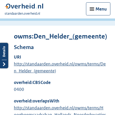
Menu
U
standaarden.overheid.nl
bent
hier:
owms:Den_Helder_(gemeente)
Schema
URI
http://standaarden.overheid.nl/owms/terms/De
n_Helder_(gemeente)
overheid:CBSCode
0400
overheid:overlapsWith
http://standaarden.overheid.nl/owms/terms/H
oogheemraadschap_Hollands_Noorderkwartier