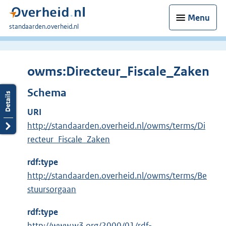
Menu
U
standaarden.overheid.nl
bent
hier:
owms:Directeur_Fiscale_Zaken
Schema
URI
http://standaarden.overheid.nl/owms/terms/Di
recteur_Fiscale_Zaken
rdf:type
http://standaarden.overheid.nl/owms/terms/Be
stuursorgaan
rdf:type
E
http://www.w3.org/2000/01/rdf-