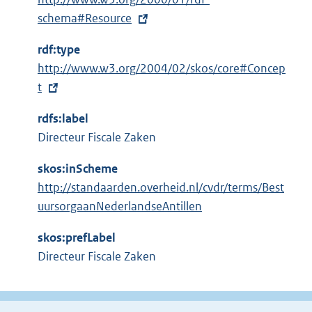
x
schema#Resource
t
rdf:type
e
E
http://www.w3.org/2004/02/skos/core#Concep
r
x
t
n
t
e
rdfs:label
e
l
Directeur Fiscale Zaken
r
i
n
n
skos:inScheme
e
k
http://standaarden.overheid.nl/cvdr/terms/Best
l
:
uursorgaanNederlandseAntillen
i
n
skos:prefLabel
k
Directeur Fiscale Zaken
: