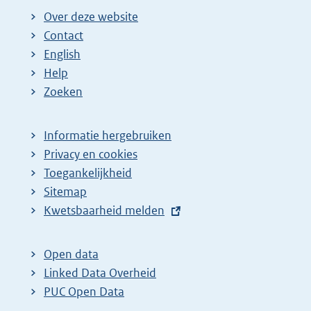
Over deze website
Contact
English
Help
Zoeken
Informatie hergebruiken
Privacy en cookies
Toegankelijkheid
Sitemap
E
Kwetsbaarheid melden
x
t
Open data
e
Linked Data Overheid
r
PUC Open Data
n