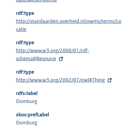
r
n
rdf:type
e
http://standaarden.overheid.nl/owms/terms/Lo
l
catie
i
n
rdf:type
k
E
http://www.w3.org/2000/01/rdf-
:
x
schema#Resource
t
rdf:type
e
E
http://www.w3.org/2002/07/owl#Thing
r
x
n
rdfs:label
t
e
Domburg
e
l
r
i
skos:prefLabel
n
n
Domburg
e
k