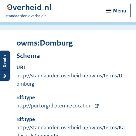
Menu
U
standaarden.overheid.nl
bent
hier:
owms:Domburg
Schema
URI
http://standaarden.overheid.nl/owms/terms/D
omburg
rdf:type
E
http://purl.org/dc/terms/Location
x
rdf:type
t
http://standaarden.overheid.nl/owms/terms/Ka
e
dastraleGemeente