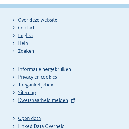
l
:
i
n
Over deze website
k
Contact
:
English
Help
Zoeken
Informatie hergebruiken
Privacy en cookies
Toegankelijkheid
Sitemap
E
Kwetsbaarheid melden
x
t
Open data
e
Linked Data Overheid